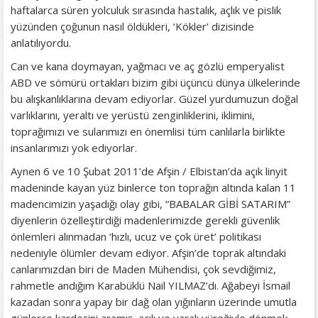
haftalarca süren yolculuk sırasında hastalık, açlık ve pislik
yüzünden çoğunun nasıl öldükleri, ‘Kökler’ dizisinde
anlatılıyordu.
Can ve kana doymayan, yağmacı ve aç gözlü emperyalist
ABD ve sömürü ortakları bizim gibi üçüncü dünya ülkelerinde
bu alışkanlıklarına devam ediyorlar. Güzel yurdumuzun doğal
varlıklarını, yeraltı ve yerüstü zenginliklerini, iklimini,
toprağımızı ve sularımızı en önemlisi tüm canlılarla birlikte
insanlarımızı yok ediyorlar.
Aynen 6 ve 10 Şubat 2011’de Afşin / Elbistan’da açık linyit
madeninde kayan yüz binlerce ton toprağın altında kalan 11
madencimizin yaşadığı olay gibi, “BABALAR GİBİ SATARIM”
diyenlerin özelleştirdiği madenlerimizde gerekli güvenlik
önlemleri alınmadan ‘hızlı, ucuz ve çok üret’ politikası
nedeniyle ölümler devam ediyor. Afşin’de toprak altındaki
canlarımızdan biri de Maden Mühendisi, çok sevdiğimiz,
rahmetle andığım Karabüklü Nail YILMAZ’dı. Ağabeyi İsmail
kazadan sonra yapay bir dağ olan yığınların üzerinde umutla
günlerce kardeşini aramış, acılı ve yaralı yüreğiyle dönmek