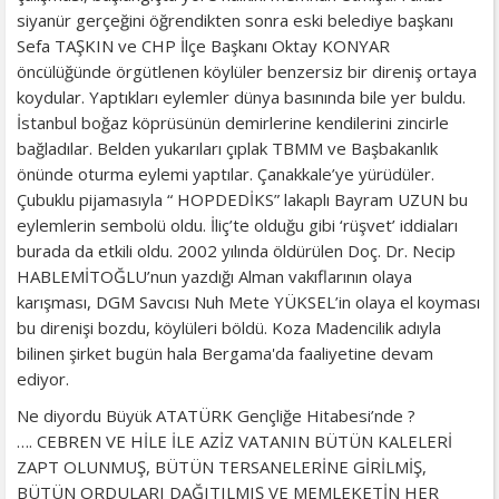
siyanür gerçeğini öğrendikten sonra eski belediye başkanı
Sefa TAŞKIN ve CHP İlçe Başkanı Oktay KONYAR
öncülüğünde örgütlenen köylüler benzersiz bir direniş ortaya
koydular. Yaptıkları eylemler dünya basınında bile yer buldu.
İstanbul boğaz köprüsünün demirlerine kendilerini zincirle
bağladılar. Belden yukarıları çıplak TBMM ve Başbakanlık
önünde oturma eylemi yaptılar. Çanakkale’ye yürüdüler.
Çubuklu pijamasıyla “ HOPDEDİKS” lakaplı Bayram UZUN bu
eylemlerin sembolü oldu. İliç’te olduğu gibi ‘rüşvet’ iddiaları
burada da etkili oldu. 2002 yılında öldürülen Doç. Dr. Necip
HABLEMİTOĞLU’nun yazdığı Alman vakıflarının olaya
karışması, DGM Savcısı Nuh Mete YÜKSEL’in olaya el koyması
bu direnişi bozdu, köylüleri böldü. Koza Madencilik adıyla
bilinen şirket bugün hala Bergama'da faaliyetine devam
ediyor.
Ne diyordu Büyük ATATÜRK Gençliğe Hitabesi’nde ?
…. CEBREN VE HİLE İLE AZİZ VATANIN BÜTÜN KALELERİ
ZAPT OLUNMUŞ, BÜTÜN TERSANELERİNE GİRİLMİŞ,
BÜTÜN ORDULARI DAĞITILMIŞ VE MEMLEKETİN HER