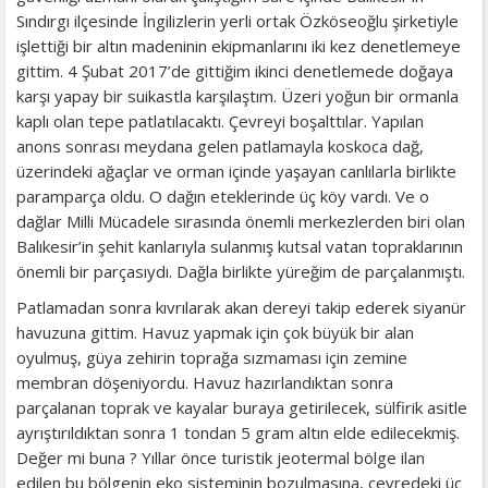
Sındırgı ilçesinde İngilizlerin yerli ortak Özköseoğlu şirketiyle
işlettiği bir altın madeninin ekipmanlarını iki kez denetlemeye
gittim. 4 Şubat 2017’de gittiğim ikinci denetlemede doğaya
karşı yapay bir suikastla karşılaştım. Üzeri yoğun bir ormanla
kaplı olan tepe patlatılacaktı. Çevreyi boşalttılar. Yapılan
anons sonrası meydana gelen patlamayla koskoca dağ,
üzerindeki ağaçlar ve orman içinde yaşayan canlılarla birlikte
paramparça oldu. O dağın eteklerinde üç köy vardı. Ve o
dağlar Milli Mücadele sırasında önemli merkezlerden biri olan
Balıkesir’in şehit kanlarıyla sulanmış kutsal vatan topraklarının
önemli bir parçasıydı. Dağla birlikte yüreğim de parçalanmıştı.
Patlamadan sonra kıvrılarak akan dereyi takip ederek siyanür
havuzuna gittim. Havuz yapmak için çok büyük bir alan
oyulmuş, güya zehirin toprağa sızmaması için zemine
membran döşeniyordu. Havuz hazırlandıktan sonra
parçalanan toprak ve kayalar buraya getirilecek, sülfirik asitle
ayrıştırıldıktan sonra 1 tondan 5 gram altın elde edilecekmiş.
Değer mi buna ? Yıllar önce turistik jeotermal bölge ilan
edilen bu bölgenin eko sisteminin bozulmasına, çevredeki üç