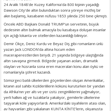
24 Aralık 1848’de Kuzey Kalifornia’da 800 kişinin yaşadığı
Dawson City’de altın bulunduktan sonra yöreye müthiş bir
akın başlamış, kasabanın nüfusu 1853 yılında 250 bine çıkmıştı.
Önceki ABD Başkanı Donald TRUMP’un servetinin, büyük
dedesinin altın bulmak amacıyla bu kasabaya doluşan insanlar
için açtığı lokanta ve otellerden kazanıldığı biliniyor.
Demir Ökçe, Deniz Kurdu ve Beyaz Diş gibi romanların ünlü
yazarı Jack LONDON’da altına hücum eden
maceraperestlerden biriydi. 21 yaşında bölgeye ulaştığında
altın savaşına girmedi. Bölgede yaşanan acıları, dramatik
olayları ve hüsranla sona eren maceraları konu alan öykü ve
romanlarıyla şöhret kazandı.
Sömürgeci batılı ülkelerden göçenlerden oluşan Amerikalılar,
kıtanın asıl sahibi Kızılderililerin kökünü kuruturken bir yandan
da Afrika’nın yer altı ve yer üstü zenginliklerini yağmalıyor,
yerli halkını ağ ve tuzaklarla yakalıyor, gemilerle ülkelerine
taşıyarak köle yapıyorlardı. Amerika’daki siyahilerin atası olan,
av hayvanları gibi yakalanan KUNTA KİNTE’lerin, okyanusta