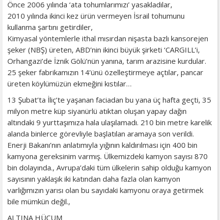
Önce 2006 yılında ‘ata tohumlarımızı’ yasakladılar,
2010 yılında ikinci kez ürün vermeyen İsrail tohumunu
kullanma şartını getirdiler,
Kimyasal yöntemlerle ithal mısırdan nişasta bazlı kansorejen
şeker (NBŞ) üreten, ABD’nin ikinci büyük şirketi ‘CARGILL’i,
Orhangazi’de İznik Gölü’nün yanına, tarım arazisine kurdular.
25 şeker fabrikamızın 14’ünü özelleştirmeye açtılar, pancar
üreten köylümüzün ekmeğini kıstılar…
13 Şubat’ta İliç’te yaşanan faciadan bu yana üç hafta geçti, 35
milyon metre küp siyanürlü atıktan oluşan yapay dağın
altındaki 9 yurttaşımıza hala ulaşılamadı. 210 bin metre karelik
alanda binlerce görevliyle başlatılan aramaya son verildi.
Enerji Bakanı’nın anlatımıyla yığının kaldırılması için 400 bin
kamyona gereksinim varmış. Ülkemizdeki kamyon sayısı 870
bin dolayında., Avrupa’daki tüm ülkelerin sahip olduğu kamyon
sayısının yaklaşık iki katından daha fazla olan kamyon
varlığımızın yarısı olan bu sayıdaki kamyonu oraya getirmek
bile mümkün değil.,
ALTINA HÜCUM