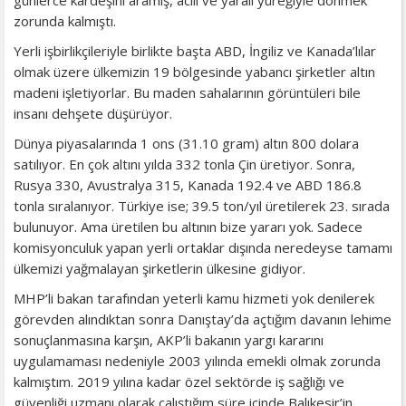
zorunda kalmıştı.
Yerli işbirlikçileriyle birlikte başta ABD, İngiliz ve Kanada’lılar
olmak üzere ülkemizin 19 bölgesinde yabancı şirketler altın
madeni işletiyorlar. Bu maden sahalarının görüntüleri bile
insanı dehşete düşürüyor.
Dünya piyasalarında 1 ons (31.10 gram) altın 800 dolara
satılıyor. En çok altını yılda 332 tonla Çin üretiyor. Sonra,
Rusya 330, Avustralya 315, Kanada 192.4 ve ABD 186.8
tonla sıralanıyor. Türkiye ise; 39.5 ton/yıl üretilerek 23. sırada
bulunuyor. Ama üretilen bu altının bize yararı yok. Sadece
komisyonculuk yapan yerli ortaklar dışında neredeyse tamamı
ülkemizi yağmalayan şirketlerin ülkesine gidiyor.
MHP’li bakan tarafından yeterli kamu hizmeti yok denilerek
görevden alındıktan sonra Danıştay’da açtığım davanın lehime
sonuçlanmasına karşın, AKP’li bakanın yargı kararını
uygulamaması nedeniyle 2003 yılında emekli olmak zorunda
kalmıştım. 2019 yılına kadar özel sektörde iş sağlığı ve
güvenliği uzmanı olarak çalıştığım süre içinde Balıkesir’in