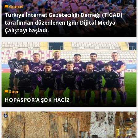
Güncel
Türkiye İnternet Gazeteciliği Derneği (TİGAD)
tarafından düzenlenen Iğdır Dijital Medya
Çalıştayı başladı.
Spor
HOPASPOR’A ŞOK HACİZ